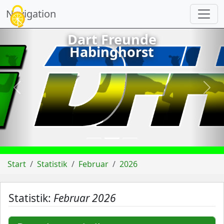
Cookie-Einstellungen
Navigation
Dart Freunde
Habinghorst
vorheriges
näch
Start
Statistik
Februar
2026
Statistik:
Februar 2026