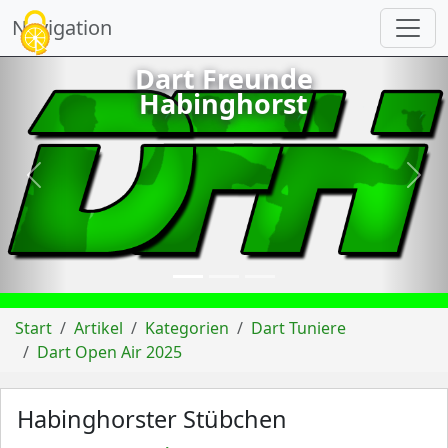
Cookie-Einstellungen
Navigation
Dart Freunde
Habinghorst
vorheriges
näch
Start
Artikel
Kategorien
Dart Tuniere
Dart Open Air 2025
Habinghorster Stübchen