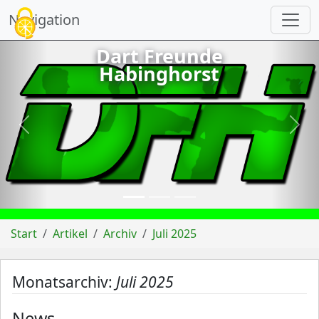
Cookie-Einstellungen
Navigation
Dart Freunde
Habinghorst
vorheriges
näch
Start
Artikel
Archiv
Juli 2025
Monatsarchiv:
Juli 2025
News