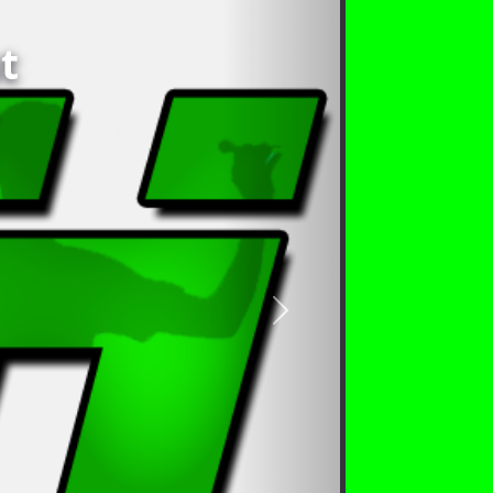
t
nächstes