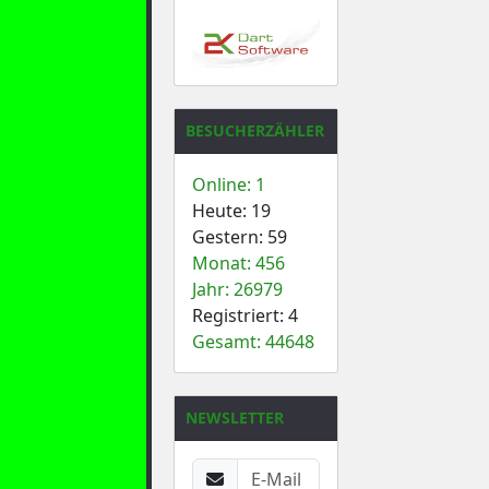
BESUCHERZÄHLER
Online: 1
Heute: 19
Gestern: 59
Monat: 456
Jahr: 26979
Registriert: 4
Gesamt: 44648
NEWSLETTER