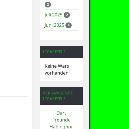
2
Juli 2025
2
Juni 2025
4
LIGASPIELE
Keine Wars
vorhanden
VERGANGENDE
LIGASPIELE
Dart
Freunde
Habinghor