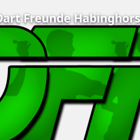
Dart Freunde Habinghors