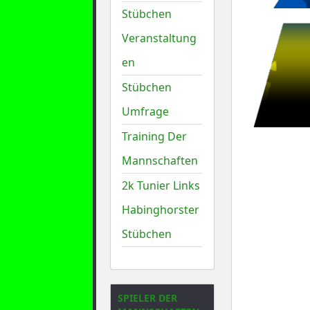
Stübchen
Veranstaltung
en
Stübchen
Umfrage
Training Der
Mannschaften
2k Tunier Links
Habinghorster
Stübchen
SPIELER DER