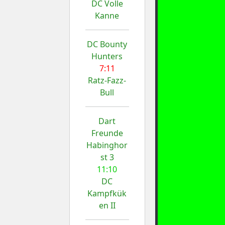
DC Volle
Kanne
DC Bounty
Hunters
7:11
Ratz-Fazz-
Bull
Dart
Freunde
Habinghor
st 3
11:10
DC
Kampfkük
en II