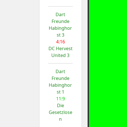
Dart
Freunde
Habinghor
st 3
4:16
DC Hervest
United 3
Dart
Freunde
Habinghor
st 1
11:9
Die
Gesetzlose
n