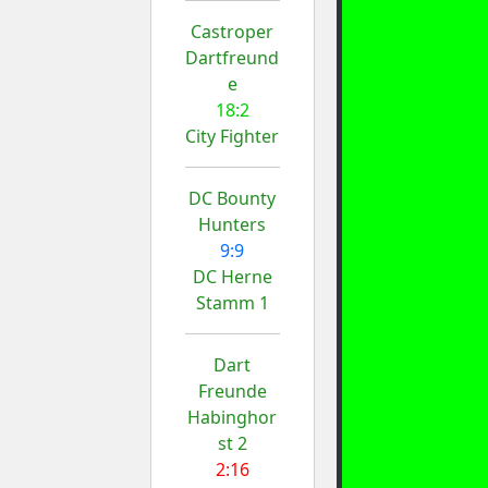
Castroper
Dartfreund
e
18:2
City Fighter
DC Bounty
Hunters
9:9
DC Herne
Stamm 1
Dart
Freunde
Habinghor
st 2
2:16