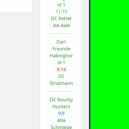
st 1
11:10
DC Rettet
die Aale
Dart
Freunde
Habinghor
st 1
6:14
DC
Stratmann
DC Bounty
Hunters
9:9
Alte
Schmiede