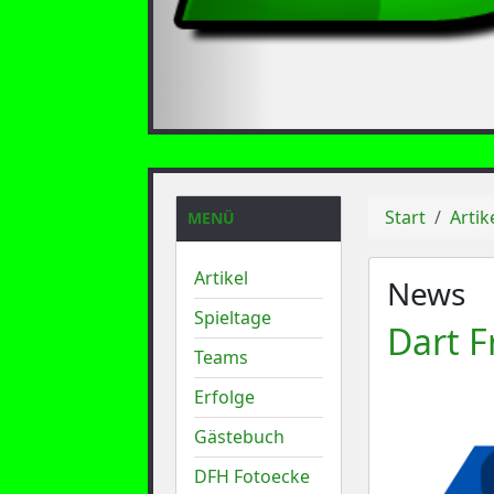
Start
Artik
MENÜ
Artikel
News
Spieltage
Dart 
Teams
Erfolge
Gästebuch
DFH Fotoecke