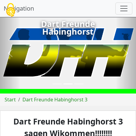
Cookie-Einstellungen
Navigation
Dart Freunde
Habinghorst
vorheriges
näch
Start
Dart Freunde Habinghorst 3
Dart Freunde Habinghorst 3
sagen Wikommen!!!!!!!!