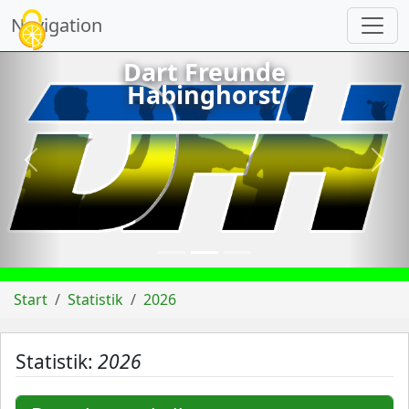
Cookie-Einstellungen
Navigation
Dart Freunde
Habinghorst
vorheriges
näch
Start
Statistik
2026
Statistik:
2026