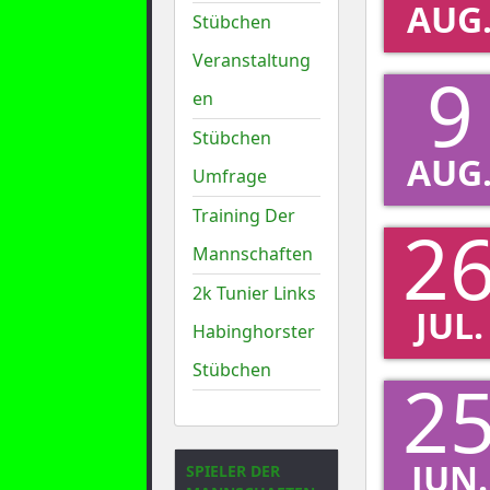
AUG
Stübchen
Veranstaltung
9
en
Stübchen
AUG
Umfrage
Training Der
2
Mannschaften
2k Tunier Links
JUL.
Habinghorster
Stübchen
2
JUN.
SPIELER DER