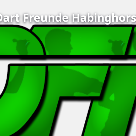
Dart Freunde Habinghors