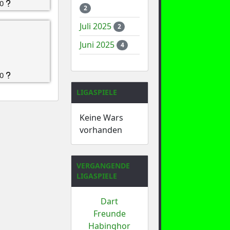
0
2
Juli 2025
2
Juni 2025
4
0
LIGASPIELE
Keine Wars
vorhanden
VERGANGENDE
LIGASPIELE
Dart
Freunde
Habinghor