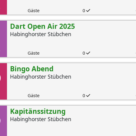
.
Gäste
0
Dart Open Air 2025
Habinghorster Stübchen
.
Gäste
0
6
Bingo Abend
Habinghorster Stübchen
Gäste
0
5
Kapitänssitzung
Habinghorster Stübchen