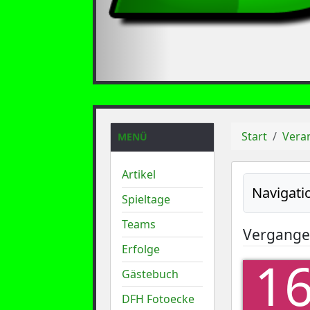
Start
Vera
MENÜ
Artikel
Navigati
Spieltage
Teams
Vergange
Erfolge
1
Gästebuch
DFH Fotoecke