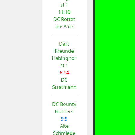
st 1
11:10
DC Rettet
die Aale
Dart
Freunde
Habinghor
st 1
6:14
DC
Stratmann
DC Bounty
Hunters
9:9
Alte
Schmiede