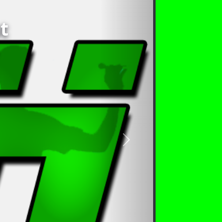
t
nächstes