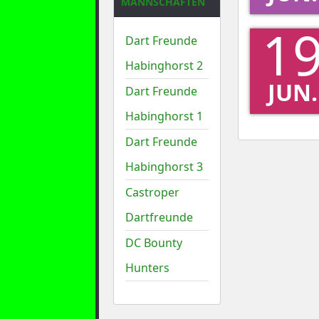
MANNSCHAFTEN
1
Dart Freunde
Habinghorst 2
JUN.
Dart Freunde
Habinghorst 1
Dart Freunde
Habinghorst 3
Castroper
Dartfreunde
DC Bounty
Hunters