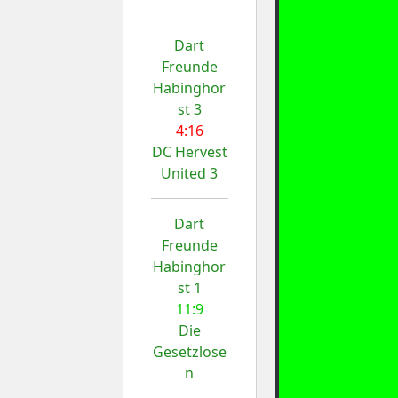
Dart
Freunde
Habinghor
st 3
4:16
DC Hervest
United 3
Dart
Freunde
Habinghor
st 1
11:9
Die
Gesetzlose
n