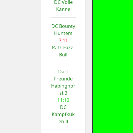
DC Volle
Kanne
DC Bounty
Hunters
7:11
Ratz-Fazz-
Bull
Dart
Freunde
Habinghor
st 3
11:10
DC
Kampfkük
en II