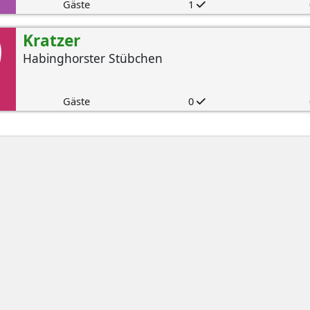
Gäste
1
9
Kratzer
Habinghorster Stübchen
Gäste
0