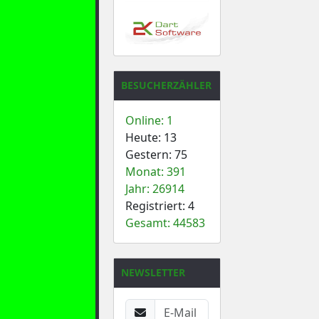
BESUCHERZÄHLER
Online: 1
Heute: 13
Gestern: 75
Monat: 391
Jahr: 26914
Registriert: 4
Gesamt: 44583
NEWSLETTER